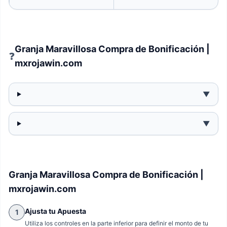
Granja Maravillosa Compra de Bonificación |
❓
mxrojawin.com
▼
▼
Granja Maravillosa Compra de Bonificación |
mxrojawin.com
Ajusta tu Apuesta
1
Utiliza los controles en la parte inferior para definir el monto de tu