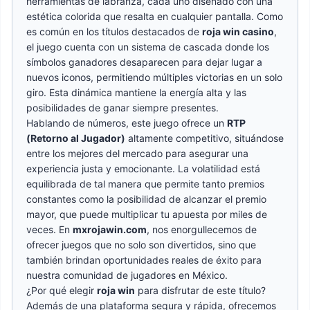
herramientas de labranza, cada uno diseñado con una
estética colorida que resalta en cualquier pantalla. Como
es común en los títulos destacados de
roja win casino
,
el juego cuenta con un sistema de cascada donde los
símbolos ganadores desaparecen para dejar lugar a
nuevos iconos, permitiendo múltiples victorias en un solo
giro. Esta dinámica mantiene la energía alta y las
posibilidades de ganar siempre presentes.
Hablando de números, este juego ofrece un
RTP
(Retorno al Jugador)
altamente competitivo, situándose
entre los mejores del mercado para asegurar una
experiencia justa y emocionante. La volatilidad está
equilibrada de tal manera que permite tanto premios
constantes como la posibilidad de alcanzar el premio
mayor, que puede multiplicar tu apuesta por miles de
veces. En
mxrojawin.com
, nos enorgullecemos de
ofrecer juegos que no solo son divertidos, sino que
también brindan oportunidades reales de éxito para
nuestra comunidad de jugadores en México.
¿Por qué elegir
roja win
para disfrutar de este título?
Además de una plataforma segura y rápida, ofrecemos