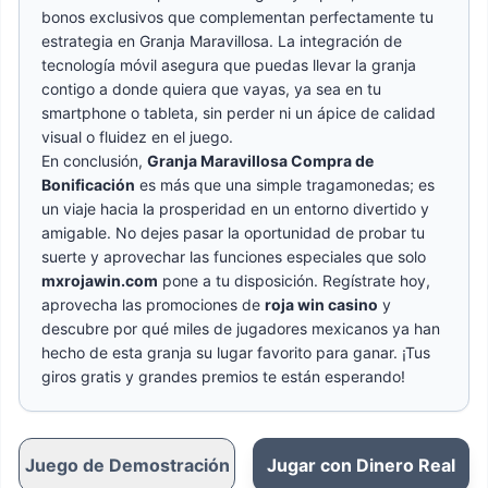
bonos exclusivos que complementan perfectamente tu
estrategia en Granja Maravillosa. La integración de
tecnología móvil asegura que puedas llevar la granja
contigo a donde quiera que vayas, ya sea en tu
smartphone o tableta, sin perder ni un ápice de calidad
visual o fluidez en el juego.
En conclusión,
Granja Maravillosa Compra de
Bonificación
es más que una simple tragamonedas; es
un viaje hacia la prosperidad en un entorno divertido y
amigable. No dejes pasar la oportunidad de probar tu
suerte y aprovechar las funciones especiales que solo
mxrojawin.com
pone a tu disposición. Regístrate hoy,
aprovecha las promociones de
roja win casino
y
descubre por qué miles de jugadores mexicanos ya han
hecho de esta granja su lugar favorito para ganar. ¡Tus
giros gratis y grandes premios te están esperando!
Juego de Demostración
Jugar con Dinero Real