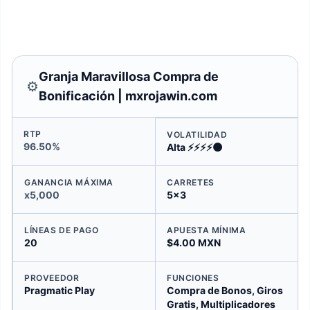
Granja Maravillosa Compra de
⚙️
Bonificación | mxrojawin.com
RTP
VOLATILIDAD
96.50%
Alta ⚡⚡⚡⚡🌑
GANANCIA MÁXIMA
CARRETES
x5,000
5x3
LÍNEAS DE PAGO
APUESTA MÍNIMA
20
$4.00 MXN
PROVEEDOR
FUNCIONES
Pragmatic Play
Compra de Bonos, Giros
Gratis, Multiplicadores