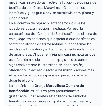
mecánicas innovadoras, ¡activa la función de compra de
bonificación en Granja Maravillosa! Gana premios
increíbles y giros gratis hoy en mxrojawin.com. ¡Entra y
juega ahora!
En el corazón de
roja win
, entendemos lo que los
jugadores buscan: acción inmediata. Por eso, la
característica de "Compra de Bonificación" es el alma de
este juego. Ya no tienes que esperar a que los símbolos
scatter se alineen de forma natural; puedes tomar las
riendas de tu destino y entrar directamente en la ronda
de giros gratis. Al jugar en
roja win casino
, notarás que
esta función no solo ahorra tiempo, sino que aumenta
significativamente la intensidad de cada sesión,
ofreciendo un acceso directo a los multiplicadores más
altos y a los símbolos especiales que solo aparecen
durante el bono.
La mecánica de
Granja Maravillosa Compra de
Bonificación
es intuitiva pero profundamente
gratificante. Los carretes están llenos de símbolos
temáticos como animales simpáticos, frutas frescas y