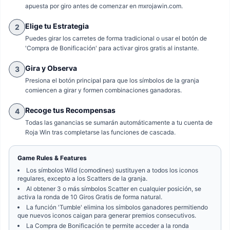
apuesta por giro antes de comenzar en mxrojawin.com.
Elige tu Estrategia
2
Puedes girar los carretes de forma tradicional o usar el botón de
'Compra de Bonificación' para activar giros gratis al instante.
Gira y Observa
3
Presiona el botón principal para que los símbolos de la granja
comiencen a girar y formen combinaciones ganadoras.
Recoge tus Recompensas
4
Todas las ganancias se sumarán automáticamente a tu cuenta de
Roja Win tras completarse las funciones de cascada.
Game Rules & Features
Los símbolos Wild (comodines) sustituyen a todos los iconos
regulares, excepto a los Scatters de la granja.
Al obtener 3 o más símbolos Scatter en cualquier posición, se
activa la ronda de 10 Giros Gratis de forma natural.
La función 'Tumble' elimina los símbolos ganadores permitiendo
que nuevos iconos caigan para generar premios consecutivos.
La Compra de Bonificación te permite acceder a la ronda