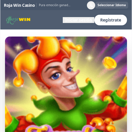
Roja Win Casino
Pura emoción ganadora
Seleccionar Idioma
Iniciar sesión
Regístrate