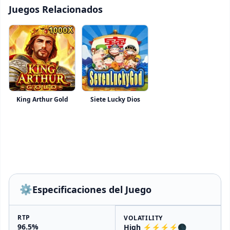
Juegos Relacionados
King Arthur Gold
Siete Lucky Dios
⚙️
Especificaciones del Juego
RTP
VOLATILITY
96.5%
High ⚡⚡⚡⚡🌑