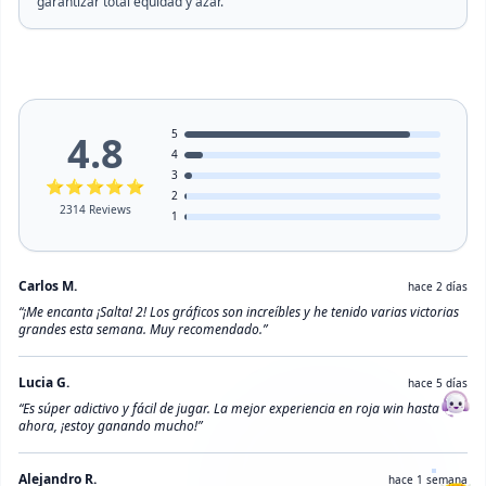
garantizar total equidad y azar.
5
4.8
4
3
⭐⭐⭐⭐⭐
2
2314 Reviews
1
Carlos M.
hace 2 días
“¡Me encanta ¡Salta! 2! Los gráficos son increíbles y he tenido varias victorias
grandes esta semana. Muy recomendado.”
Lucia G.
hace 5 días
“Es súper adictivo y fácil de jugar. La mejor experiencia en roja win hasta
ahora, ¡estoy ganando mucho!”
Alejandro R.
hace 1 semana