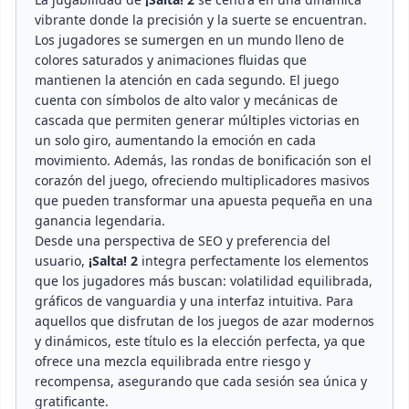
vibrante donde la precisión y la suerte se encuentran.
Los jugadores se sumergen en un mundo lleno de
colores saturados y animaciones fluidas que
mantienen la atención en cada segundo. El juego
cuenta con símbolos de alto valor y mecánicas de
cascada que permiten generar múltiples victorias en
un solo giro, aumentando la emoción en cada
movimiento. Además, las rondas de bonificación son el
corazón del juego, ofreciendo multiplicadores masivos
que pueden transformar una apuesta pequeña en una
ganancia legendaria.
Desde una perspectiva de SEO y preferencia del
usuario,
¡Salta! 2
integra perfectamente los elementos
que los jugadores más buscan: volatilidad equilibrada,
gráficos de vanguardia y una interfaz intuitiva. Para
aquellos que disfrutan de los juegos de azar modernos
y dinámicos, este título es la elección perfecta, ya que
ofrece una mezcla equilibrada entre riesgo y
recompensa, asegurando que cada sesión sea única y
gratificante.