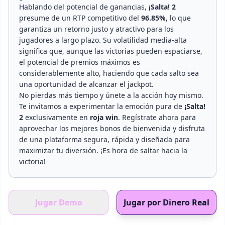
Hablando del potencial de ganancias,
¡Salta! 2
presume de un RTP competitivo del
96.85%
, lo que
garantiza un retorno justo y atractivo para los
jugadores a largo plazo. Su volatilidad media-alta
significa que, aunque las victorias pueden espaciarse,
el potencial de premios máximos es
considerablemente alto, haciendo que cada salto sea
una oportunidad de alcanzar el jackpot.
No pierdas más tiempo y únete a la acción hoy mismo.
Te invitamos a experimentar la emoción pura de
¡Salta!
2
exclusivamente en
roja win
. Regístrate ahora para
aprovechar los mejores bonos de bienvenida y disfruta
de una plataforma segura, rápida y diseñada para
maximizar tu diversión. ¡Es hora de saltar hacia la
victoria!
Jugar Demo
Jugar por Dinero Real