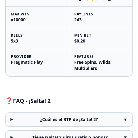
MAX WIN
PAYLINES
x10000
243
REELS
MIN BET
5x3
$0.20
PROVIDER
FEATURES
Pragmatic Play
Free Spins, Wilds,
Multipliers
❓
FAQ - ¡Salta! 2
¿Cuál es el RTP de ¡Salta! 2?
▼
¿Tiene ¡Salta! 2 giros gratis o bonos?
▼