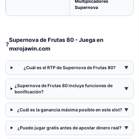
Multiplicadores
Supernova
Supernova de Frutas 80 - Juega en
❓
mxrojawin.com
¿Cuál es el RTP de Supernova de Frutas 80?
▼
¿Supernova de Frutas 80 incluye funciones de
▼
bonificación?
¿Cuál es la ganancia máxima posible en este slot?
▼
¿Puedo jugar gratis antes de apostar dinero real?
▼