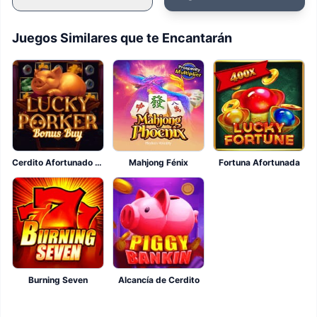
Juegos Similares que te Encantarán
Cerdito Afortunado Compra de Bonificación
Mahjong Fénix
Fortuna Afortunada
Burning Seven
Alcancía de Cerdito