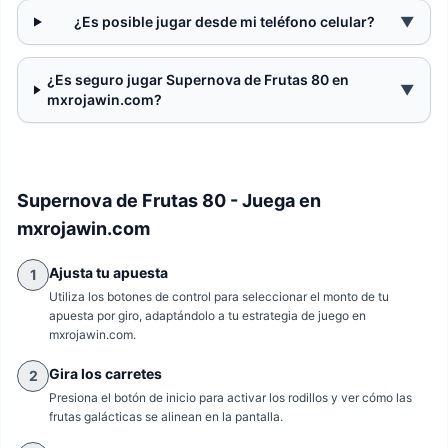
¿Es posible jugar desde mi teléfono celular?
▼
¿Es seguro jugar Supernova de Frutas 80 en
▼
mxrojawin.com?
Supernova de Frutas 80 - Juega en
mxrojawin.com
Ajusta tu apuesta
1
Utiliza los botones de control para seleccionar el monto de tu
apuesta por giro, adaptándolo a tu estrategia de juego en
mxrojawin.com.
Gira los carretes
2
Presiona el botón de inicio para activar los rodillos y ver cómo las
frutas galácticas se alinean en la pantalla.