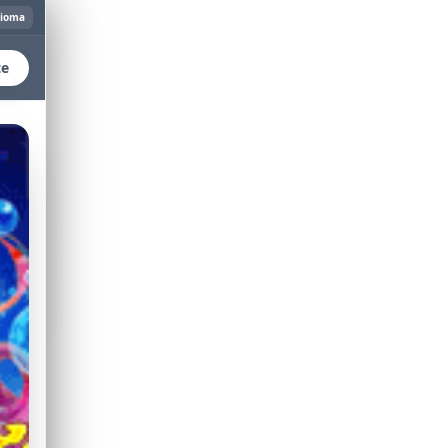
dioma
te