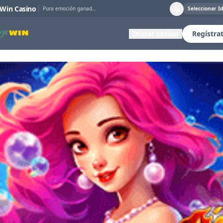
 Win Casino
Pura emoción ganadora
Seleccionar I
Iniciar sesión
Regístra