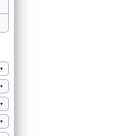
▼
▼
▼
▼