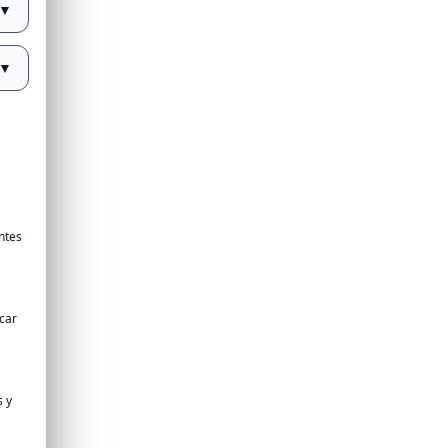
▼
▼
antes
car
s y