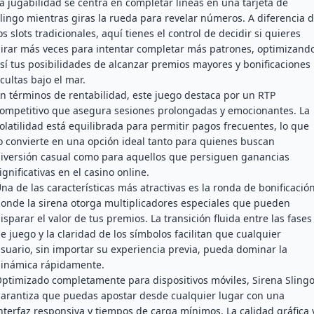
a jugabilidad se centra en completar líneas en una tarjeta de
lingo mientras giras la rueda para revelar números. A diferencia 
os slots tradicionales, aquí tienes el control de decidir si quieres
irar más veces para intentar completar más patrones, optimizand
sí tus posibilidades de alcanzar premios mayores y bonificaciones
cultas bajo el mar.
n términos de rentabilidad, este juego destaca por un RTP
ompetitivo que asegura sesiones prolongadas y emocionantes. La
olatilidad está equilibrada para permitir pagos frecuentes, lo que
o convierte en una opción ideal tanto para quienes buscan
iversión casual como para aquellos que persiguen ganancias
ignificativas en el casino online.
na de las características más atractivas es la ronda de bonificación
onde la sirena otorga multiplicadores especiales que pueden
isparar el valor de tus premios. La transición fluida entre las fases
e juego y la claridad de los símbolos facilitan que cualquier
suario, sin importar su experiencia previa, pueda dominar la
inámica rápidamente.
ptimizado completamente para dispositivos móviles, Sirena Sling
arantiza que puedas apostar desde cualquier lugar con una
nterfaz responsiva y tiempos de carga mínimos. La calidad gráfica 