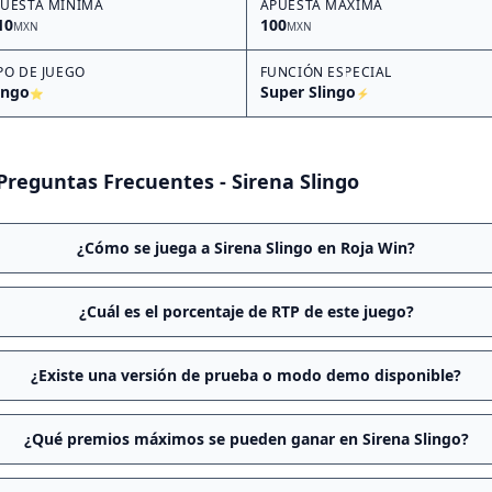
UESTA MÍNIMA
APUESTA MÁXIMA
10
100
MXN
MXN
PO DE JUEGO
FUNCIÓN ESPECIAL
ingo
Super Slingo
⭐
⚡
Preguntas Frecuentes - Sirena Slingo
¿Cómo se juega a Sirena Slingo en Roja Win?
¿Cuál es el porcentaje de RTP de este juego?
¿Existe una versión de prueba o modo demo disponible?
¿Qué premios máximos se pueden ganar en Sirena Slingo?