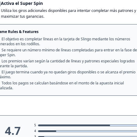
Activa el Super Spin
Utiliza los giros adicionales disponibles para intentar completar más patrones y
maximizar tus ganancias.
ame Rules & Features
El objetivo es completar líneas en la tarjeta de Slingo mediante los números
nerados en los rodillos.
Se requiere un número mínimo de líneas completadas para entrar en la fase de
per Spin.
Los premios varían según la cantidad de líneas y patrones especiales logrados
rante la partida.
El juego termina cuando ya no quedan giros disponibles o se alcanza el premio
áximo.
Todos los pagos se calculan basándose en el monto de la apuesta inicial
alizada.
5
4.7
4
3